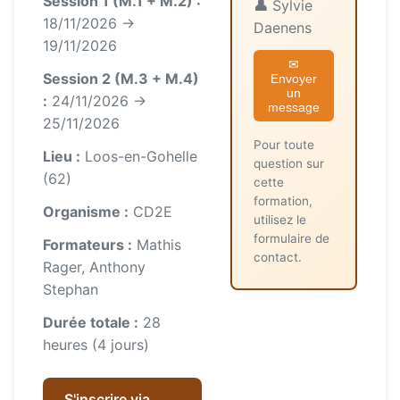
Session 1 (M.1 + M.2) :
👤
Sylvie
18/11/2026 →
Daenens
19/11/2026
✉
Session 2 (M.3 + M.4)
Envoyer
un
:
24/11/2026 →
message
25/11/2026
Pour toute
Lieu :
Loos-en-Gohelle
question sur
(62)
cette
formation,
Organisme :
CD2E
utilisez le
formulaire de
Formateurs :
Mathis
contact.
Rager, Anthony
Stephan
Durée totale :
28
heures (4 jours)
S'inscrire via