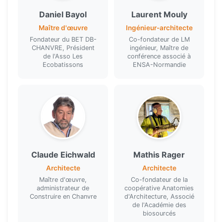
Adhérents CenC
chanvre
Daniel Bayol
Laurent Mouly
127 € HT
Maître d'œuvre
Ingénieur-architecte
Fondateur du BET DB-
Co-fondateur de LM
CHANVRE, Président
ingénieur, Maître de
Non-adhérents
Module 3 — Prescrire et superviser (1
de l'Asso Les
conférence associé à
Ecobatissons
ENSA-Normandie
157 € HT
jour)
Développer une activité chanvre avec de
Pour qui ?
bons arguments et des coûts maîtrisés
Artisans et maîtres d'œuvre ayant déjà suivi
une formation CenC, pour le renouvellement
d'attestation
Claude Eichwald
Mathis Rager
Toute personne souhaitant comprendre les
Architecte
Architecte
nouvelles règles professionnelles pour
Maître d'œuvre,
Co-fondateur de la
administrateur de
coopérative Anatomies
l'exécution d'ouvrages en béton de chanvre
Construire en Chanvre
d'Architecture, Associé
de l'Académie des
biosourcés
Objectifs pédagogiques