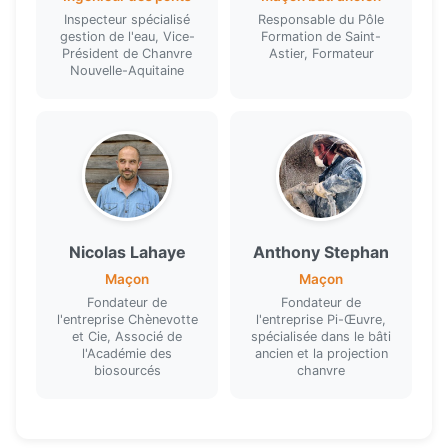
architecture bioclimatique, ACV-FDES,
Inspecteur spécialisé
Responsable du Pôle
gestion de l'eau, Vice-
Formation de Saint-
comportement au feu
Président de Chanvre
Astier, Formateur
Nouvelle-Aquitaine
Nicolas Lahaye
Anthony Stephan
Maçon
Maçon
Fondateur de
Fondateur de
l'entreprise Chènevotte
l'entreprise Pi-Œuvre,
et Cie, Associé de
spécialisée dans le bâti
l'Académie des
ancien et la projection
biosourcés
chanvre