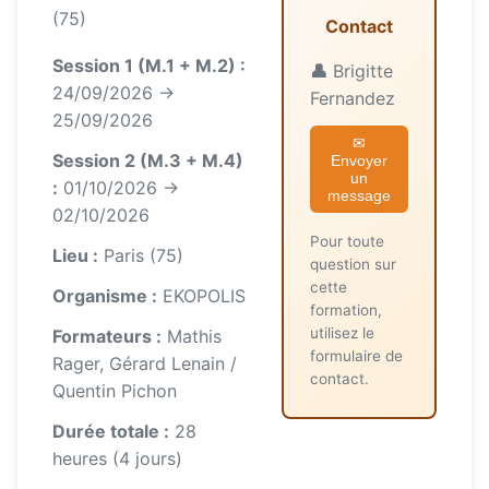
(75)
Contact
Session 1 (M.1 + M.2) :
👤
Brigitte
24/09/2026 →
Fernandez
25/09/2026
✉
Session 2 (M.3 + M.4)
Envoyer
un
:
01/10/2026 →
message
02/10/2026
Pour toute
Lieu :
Paris (75)
question sur
cette
Organisme :
EKOPOLIS
formation,
utilisez le
Formateurs :
Mathis
formulaire de
Rager, Gérard Lenain /
contact.
Quentin Pichon
Durée totale :
28
heures (4 jours)