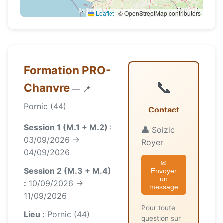
Leaflet
|
© OpenStreetMap contributors
Formation PRO-
📞
Chanvre
— 📍
Pornic (44)
Contact
Session 1 (M.1 + M.2) :
👤
Soizic
03/09/2026 →
Royer
04/09/2026
✉
Session 2 (M.3 + M.4)
Envoyer
un
:
10/09/2026 →
message
11/09/2026
Pour toute
Lieu :
Pornic (44)
question sur