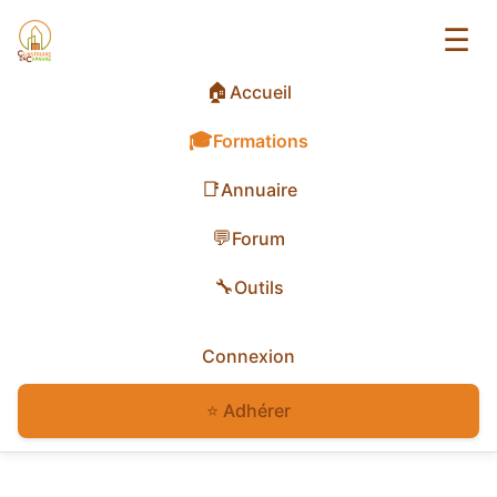
☰
🏠
Accueil
🎓
Formations
📑
Annuaire
💬
Forum
🔧
Outils
Connexion
⭐ Adhérer