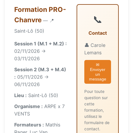
Formation PRO-
📞
Chanvre
— 📍
Saint-Lô (50)
Contact
Session 1 (M.1 + M.2) :
👤
Carole
02/11/2026 →
Lemans
03/11/2026
✉
Session 2 (M.3 + M.4)
Envoyer
un
:
05/11/2026 →
message
06/11/2026
Pour toute
Lieu :
Saint-Lô (50)
question sur
cette
Organisme :
ARPE x 7
formation,
VENTS
utilisez le
formulaire de
Formateurs :
Mathis
contact.
Rager, Luc Van