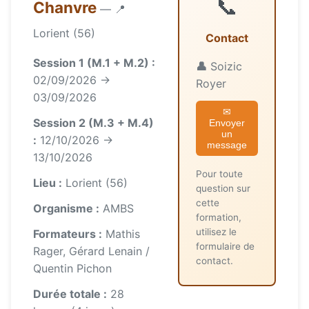
📞
Chanvre
— 📍
Lorient (56)
Contact
Session 1 (M.1 + M.2) :
👤
Soizic
02/09/2026 →
Royer
03/09/2026
✉
Session 2 (M.3 + M.4)
Envoyer
un
:
12/10/2026 →
message
13/10/2026
Pour toute
Lieu :
Lorient (56)
question sur
cette
Organisme :
AMBS
formation,
utilisez le
Formateurs :
Mathis
formulaire de
Rager, Gérard Lenain /
contact.
Quentin Pichon
Durée totale :
28