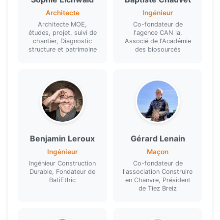
Séquence 1 — Le cadre légal (5-10
Architecte
Ingénieur
Public visé
min)
Architecte MOE,
Co-fondateur de
études, projet, suivi de
l'agence CAN ia,
Architectes
chantier, Diagnostic
Associé de l'Académie
Introduction avec Quentin Pichon et
structure et patrimoine
des biosourcés
Maîtres d'œuvre, maîtres d'ouvrage
Laurent Mouly
Bureaux d'études, bureaux de contrôle
Porteurs de projets
Séquence 2 — Nouvelles règles
Déroulé pédagogique
professionnelles (60 min)
Benjamin Leroux
Avant et après modification du domaine
Gérard Lenain
Jour 1 — Les bases pour construire en
d'emploi
Ingénieur
Maçon
chanvre
Ingénieur Construction
Co-fondateur de
Durable, Fondateur de
l'association Construire
Découverte des matériaux utilisés dans
BatiEthic
en Chanvre, Président
de Tiez Breiz
les bétons de chanvre
Séquence 3 — Visites de chantiers en
Les Règles Professionnelles et leur utilité
360° (30 min)