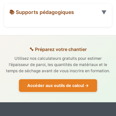
▼
📚 Supports pédagogiques
Jour 3 — Éléments de conception
Catalogue de formation
🔧 Préparez votre chantier
d'ouvrages en chanvre
Document de 32 pages : rappels, photos et
Utilisez nos calculateurs gratuits pour estimer
Conception par nature d'ouvrage : sols,
détails des différents modules. Support utilisé
l'épaisseur de paroi, les quantités de matériaux et le
pendant la formation et pour préparer votre
planchers, parois verticales, isolation
temps de séchage avant de vous inscrire en formation.
session.
sous toiture, enduit
📄 Télécharger
Modes de production et contraintes de
Accéder aux outils de calcul →
chantier : banchés, déversés, projection
mécanique, préfabrication
Brochure technique