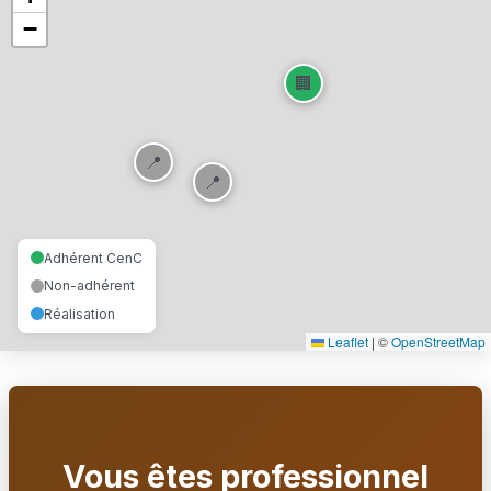
ARFAB Poitou-Charentes
−
📍 Poitiers, 86 - Vienne
Formateur
🏢
📍
📍
Adhérent CenC
Non-adhérent
Réalisation
Leaflet
|
©
OpenStreetMap
Vous êtes professionnel