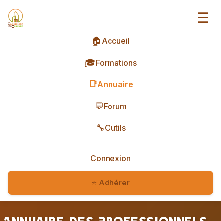
☰
🏠
Accueil
🎓
Formations
📑
Annuaire
💬
Forum
🔧
Outils
Connexion
⭐ Adhérer
Annuaire des Professionnels