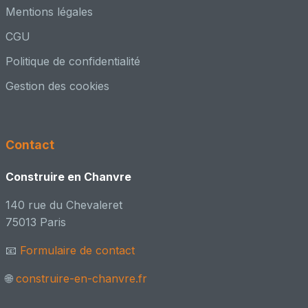
Mentions légales
faber
CGU
📍 Châteaubourg, 35 - Ille et Vilaine
Politique de confidentialité
Architecte – conception / PC
👥 Adhérent CenC
📸 1 réalisation
Gestion des cookies
Félix CAUCHETEUX
📍 Villeneuve d'Ascq, HAUTS-DE-FRANCE
Contact
Architecte – conception + MOE
Construire en Chanvre
👥 Adhérent CenC
140 rue du Chevaleret
FRD-CODEM
75013 Paris
📍 Troyes cedex, 10 - Aube
📧
Formulaire de contact
Ingénieur / Bureau d'étude
👥 Adhérent CenC
🌐
construire-en-chanvre.fr