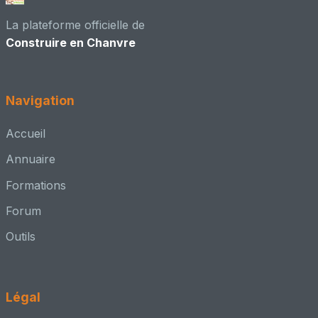
👥 Adhérent CenC
La plateforme officielle de
Construire en Chanvre
Didier Jaffrès - Économiste de la Construction
📍 Charcenne, 70 - Haute Saône
Maître d'œuvre – conception + chantier
Navigation
👥 Adhérent CenC
Accueil
ERIC FOUCHE ARCHITECTE DPLG
Annuaire
📍 BORDEAUX, 33 - Gironde
Formations
Architecte – conception + MOE
Forum
👥 Adhérent CenC
Outils
Esprit Interieur 33
📍 Cambes
Autre
Légal
👥 Adhérent CenC