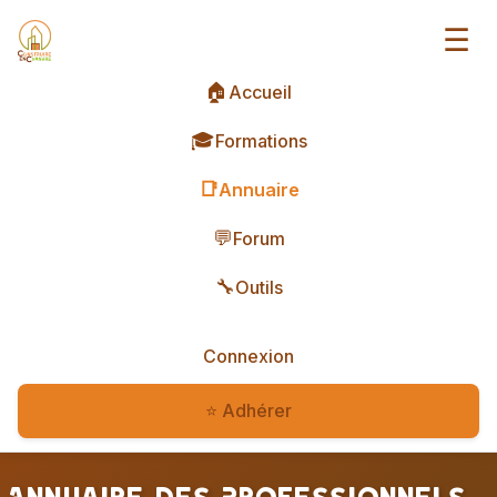
☰
🏠
Accueil
🎓
Formations
📑
Annuaire
💬
Forum
🔧
Outils
Connexion
⭐ Adhérer
Annuaire des Professionnels