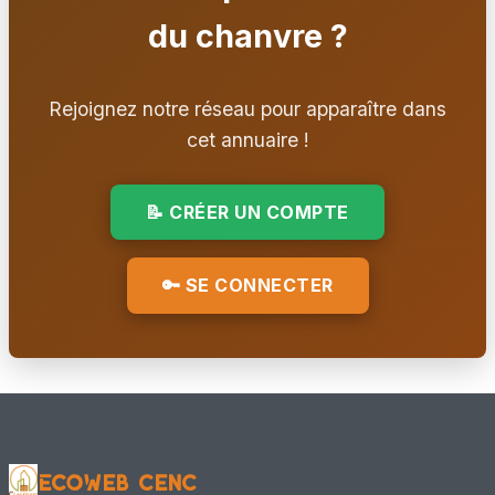
📍 Loos-en-Gohelle, 62 - Pas de Calais
du chanvre ?
Autre
👥 Adhérent CenC
Rejoignez notre réseau pour apparaître dans
Cécile RAYMOND
cet annuaire !
📍 LAHONCE, 64
Maître d'œuvre – conception + chantier
📝 CRÉER UN COMPTE
👥 Adhérent CenC
🔑 SE CONNECTER
Cédric ROSA
📍 BRUYÈRES, Grand Est
Ingénieur / Bureau d'étude
👥 Adhérent CenC
CRDA - Lycée ARAGO
📍 REIMS, 51 - Marne
EcoWeb CenC
Formateur