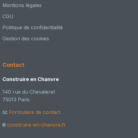
Mentions légales
faber
CGU
📍 Châteaubourg, 35 - Ille et Vilaine
Politique de confidentialité
Architecte – conception / PC
👥 Adhérent CenC
📸 1 réalisation
Gestion des cookies
Félix CAUCHETEUX
📍 Villeneuve d'Ascq, HAUTS-DE-FRANCE
Contact
Architecte – conception + MOE
Construire en Chanvre
👥 Adhérent CenC
140 rue du Chevaleret
FRD-CODEM
75013 Paris
📍 Troyes cedex, 10 - Aube
📧
Formulaire de contact
Ingénieur / Bureau d'étude
👥 Adhérent CenC
🌐
construire-en-chanvre.fr