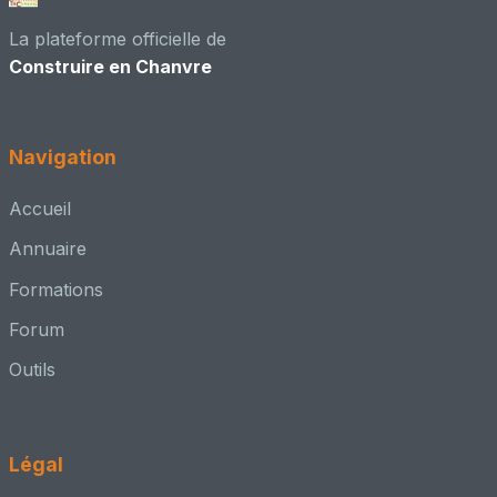
👥 Adhérent CenC
La plateforme officielle de
Construire en Chanvre
Didier Jaffrès - Économiste de la Construction
📍 Charcenne, 70 - Haute Saône
Maître d'œuvre – conception + chantier
Navigation
👥 Adhérent CenC
Accueil
ERIC FOUCHE ARCHITECTE DPLG
Annuaire
📍 BORDEAUX, 33 - Gironde
Formations
Architecte – conception + MOE
Forum
👥 Adhérent CenC
Outils
Esprit Interieur 33
📍 Cambes
Autre
Légal
👥 Adhérent CenC