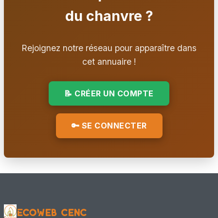
📍 Loos-en-Gohelle, 62 - Pas de Calais
du chanvre ?
Autre
👥 Adhérent CenC
Rejoignez notre réseau pour apparaître dans
Cécile RAYMOND
cet annuaire !
📍 LAHONCE, 64
Maître d'œuvre – conception + chantier
📝 CRÉER UN COMPTE
👥 Adhérent CenC
🔑 SE CONNECTER
Cédric ROSA
📍 BRUYÈRES, Grand Est
Ingénieur / Bureau d'étude
👥 Adhérent CenC
CRDA - Lycée ARAGO
📍 REIMS, 51 - Marne
EcoWeb CenC
Formateur