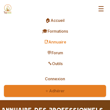
☰
🏠
Accueil
🎓
Formations
📑
Annuaire
💬
Forum
🔧
Outils
Connexion
⭐ Adhérer
Annuaire des Professionnels