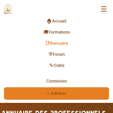
☰
🏠
Accueil
🎓
Formations
📑
Annuaire
💬
Forum
🔧
Outils
Connexion
⭐ Adhérer
Annuaire des Professionnels