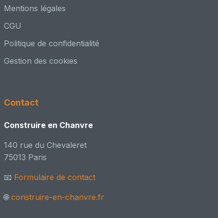
Mentions légales
faber
CGU
📍 Châteaubourg, 35 - Ille et Vilaine
Politique de confidentialité
Architecte – conception / PC
👥 Adhérent CenC
📸 1 réalisation
Gestion des cookies
Félix CAUCHETEUX
📍 Villeneuve d'Ascq, HAUTS-DE-FRANCE
Contact
Architecte – conception + MOE
Construire en Chanvre
👥 Adhérent CenC
140 rue du Chevaleret
FRD-CODEM
75013 Paris
📍 Troyes cedex, 10 - Aube
📧
Formulaire de contact
Ingénieur / Bureau d'étude
👥 Adhérent CenC
🌐
construire-en-chanvre.fr