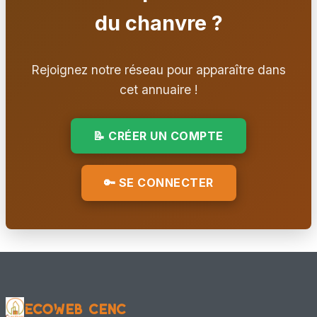
📍 Loos-en-Gohelle, 62 - Pas de Calais
du chanvre ?
Autre
👥 Adhérent CenC
Rejoignez notre réseau pour apparaître dans
Cécile RAYMOND
cet annuaire !
📍 LAHONCE, 64
Maître d'œuvre – conception + chantier
📝 CRÉER UN COMPTE
👥 Adhérent CenC
🔑 SE CONNECTER
Cédric ROSA
📍 BRUYÈRES, Grand Est
Ingénieur / Bureau d'étude
👥 Adhérent CenC
CRDA - Lycée ARAGO
📍 REIMS, 51 - Marne
EcoWeb CenC
Formateur