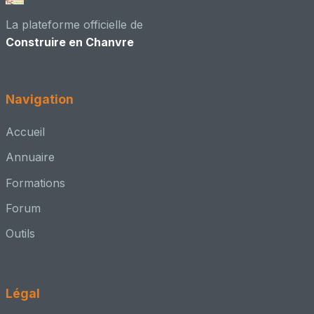
👥 Adhérent CenC
La plateforme officielle de
Construire en Chanvre
Didier Jaffrès - Économiste de la Construction
📍 Charcenne, 70 - Haute Saône
Maître d'œuvre – conception + chantier
Navigation
👥 Adhérent CenC
Accueil
ERIC FOUCHE ARCHITECTE DPLG
Annuaire
📍 BORDEAUX, 33 - Gironde
Formations
Architecte – conception + MOE
Forum
👥 Adhérent CenC
Outils
Esprit Interieur 33
📍 Cambes
Autre
Légal
👥 Adhérent CenC