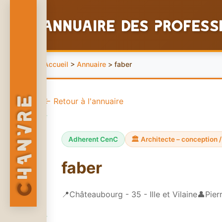
Annuaire des Profess
Accueil
>
Annuaire
> faber
HANVRE
← Retour à l'annuaire
Adherent CenC
🏛️ Architecte – conception 
faber
C
📍
Châteaubourg - 35 - Ille et Vilaine
👤
Pier