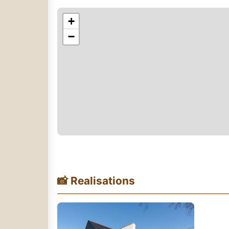
+
−
📸 Realisations