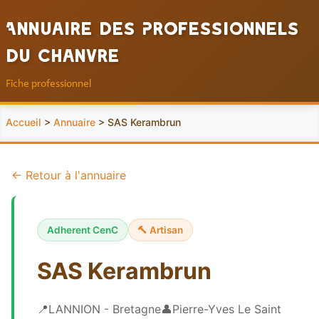
Annuaire des Professionnels
du Chanvre
Fiche professionnel
Accueil
>
Annuaire
> SAS Kerambrun
← Retour à l'annuaire
Adherent CenC
🔨 Artisan
SAS Kerambrun
📍
LANNION - Bretagne
👤
Pierre-Yves Le Saint